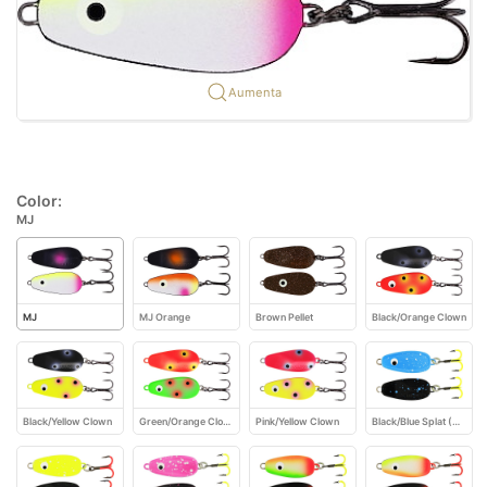
Aumenta
Color:
MJ
MJ
MJ Orange
Brown Pellet
Black/Orange Clown
Black/Yellow Clown
Green/Orange Clown
Pink/Yellow Clown
Black/Blue Splat (Ultimate)