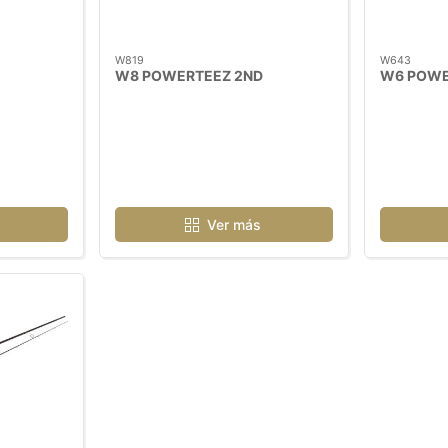
W819
W643
W8 POWERTEEZ 2ND
W6 POWE
Ver más