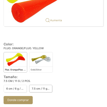
Aumenta
Color:
FLUO. ORANGE/FLUO. YELLOW
Fluo. Orange/Fluo. Yellow
Gold/Silver
Tamaño:
7.5 CM / 11 G / 2 PCS.
6 cm / 6 g / 2 pcs.
7.5 cm / 11 g / 2 pcs.
Donde comprar