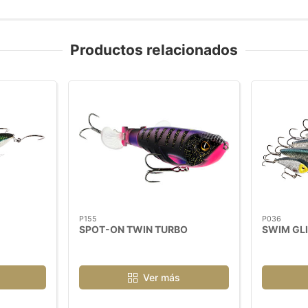
Productos relacionados
P155
P036
SPOT-ON TWIN TURBO
SWIM GL
Ver más