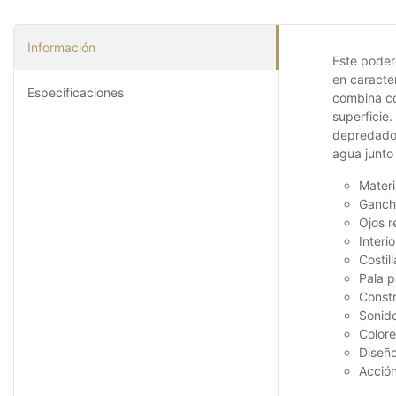
Información
Este poder
en caracte
Especificaciones
combina co
superficie.
depredador
agua junto
Materi
Gancho
Ojos r
Interi
Costil
Pala p
Constr
Sonido
Colore
Diseño
Acción