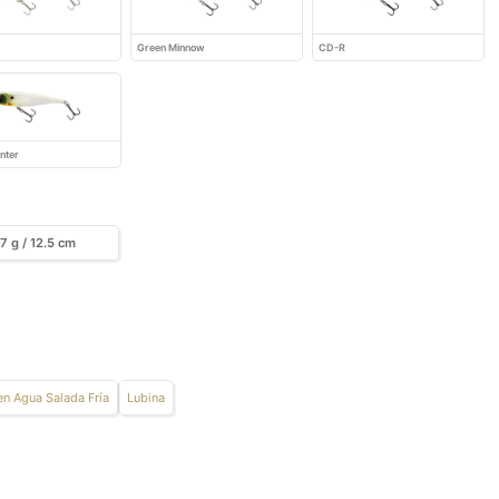
Green Minnow
CD-R
nter
7 g / 12.5 cm
en Agua Salada Fría
Lubina