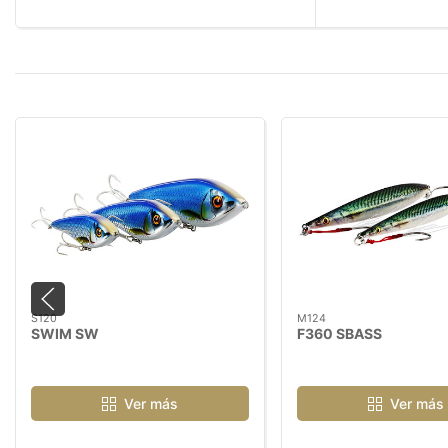
S120
M124
SWIM SW
F360 SBASS
Ver más
Ver más