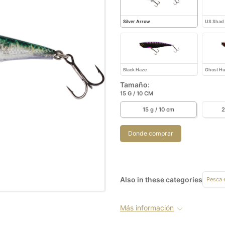
Silver Arrow
US Shad
Black Haze
Ghost Hu
Tamaño:
15 G / 10 CM
15 g / 10 cm
2
Donde comprar
Also in these categories
Pesca 
Más información