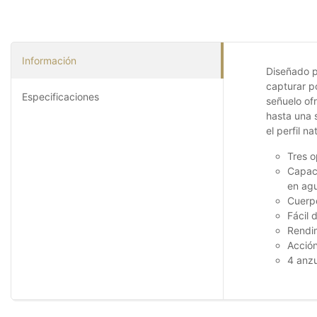
Información
Diseñado p
capturar p
Especificaciones
señuelo ofr
hasta una 
el perfil 
Tres o
Capaci
en ag
Cuerp
Fácil 
Rendim
Acción
4 anzu