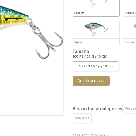
Sardine
Saddled
Spicara
Reefbait
Tamaño:
100 FS / 57 G / 10 CM
100 FS / 57 g / 10 cm
Donde comprar
Also in these categories
Pesca 
Señuelos
Más información