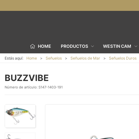
HOME
PRODUCTOS
WESTIN CAM
Estás aquí:
Home
Señuelos
Señuelos de Mar
Señuelos Duros
BUZZVIBE
Número de artículo:
S147-1403-191