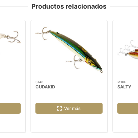
Productos relacionados
S148
M100
CUDAKID
SALTY
Ver más