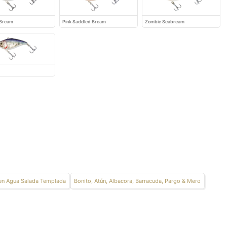
 Bream
Pink Saddled Bream
Zombie Seabream
en Agua Salada Templada
Bonito, Atún, Albacora, Barracuda, Pargo & Mero