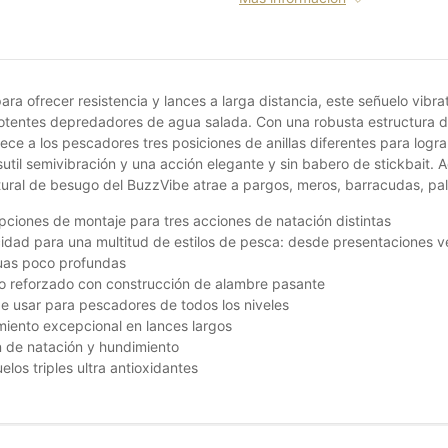
ara ofrecer resistencia y lances a larga distancia, este señuelo vibr
otentes depredadores de agua salada. Con una robusta estructura d
ece a los pescadores tres posiciones de anillas diferentes para logra
sutil semivibración y una acción elegante y sin babero de stickbait
natural de besugo del BuzzVibe atrae a pargos, meros, barracudas, pa
pciones de montaje para tres acciones de natación distintas
dad para una multitud de estilos de pesca: desde presentaciones v
uas poco profundas
o reforzado con construcción de alambre pasante
de usar para pescadores de todos los niveles
iento excepcional en lances largos
 de natación y hundimiento
elos triples ultra antioxidantes