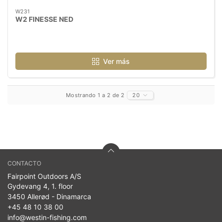
W231
W2 FINESSE NED
Ver más
Mostrando 1 a 2 de 2
20
CONTACTO
Fairpoint Outdoors A/S
Gydevang 4, 1. floor
3450 Allerød - Dinamarca
+45 48 10 38 00
info@westin-fishing.com