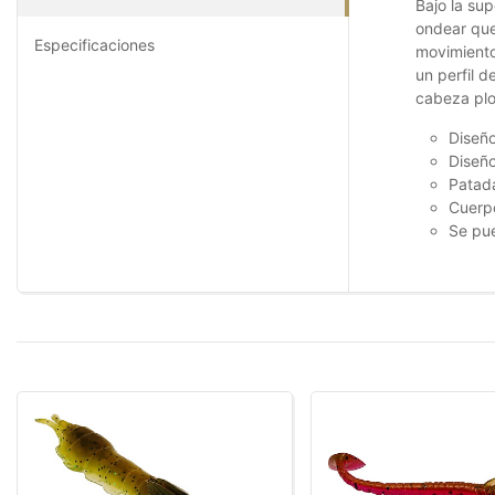
Bajo la su
ondear que
Especificaciones
movimiento
un perfil 
cabeza plo
Diseño
Diseño
Patad
Cuerp
Se pue