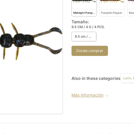
Midnight Pumpkin
Pumpkin Pepper
Blu
Tamaño:
9.5 CM / 4 G / 4 PCS.
9.5 cm / 4 g / 4 pcs.
Donde comprar
Also in these categories
Lucio,
Más información