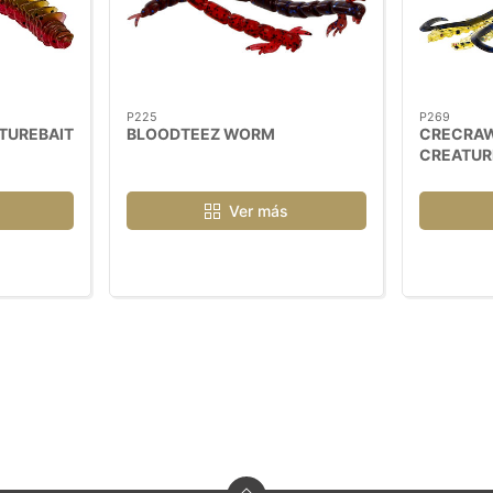
P225
P269
TUREBAIT
BLOODTEEZ WORM
CRECRAW
CREATUR
Ver más