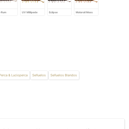
e Rum
UV Millipede
Eclipse
Motoroil Moss
 Perca & Lucioperca
Señuelos
Señuelos Blandos