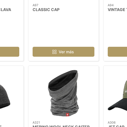
A97
A94
CLAVA
CLASSIC CAP
VINTAGE
Ver más
A321
A306
E
MERINO WOOL NECK GAITER
JET CAP