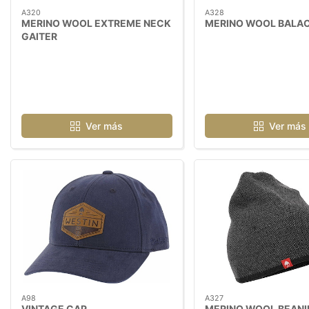
A320
A328
MERINO WOOL EXTREME NECK
MERINO WOOL BALA
GAITER
Ver más
Ver más
A98
A327
VINTAGE CAP
MERINO WOOL BEANI