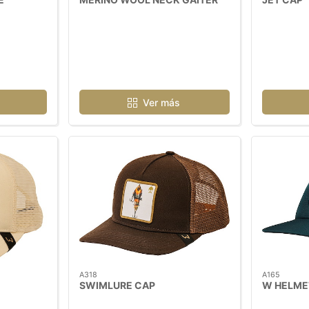
Ver más
A318
A165
SWIMLURE CAP
W HELME