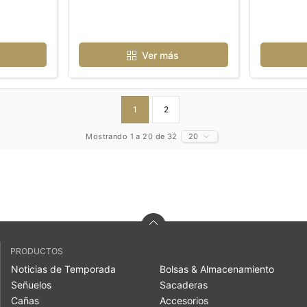
Ver más
1
2
Mostrando 1 a 20 de 32
20
PRODUCTOS
Noticias de Temporada
Bolsas & Almacenamiento
Señuelos
Sacaderas
Cañas
Accesorios