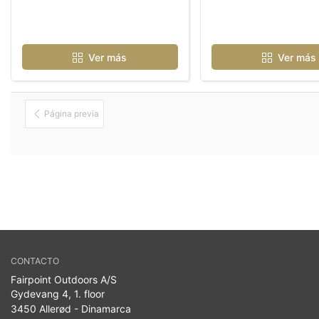
Ver más
Ver más
Página previa
CONTACTO
Fairpoint Outdoors A/S
Gydevang 4, 1. floor
3450 Allerød - Dinamarca