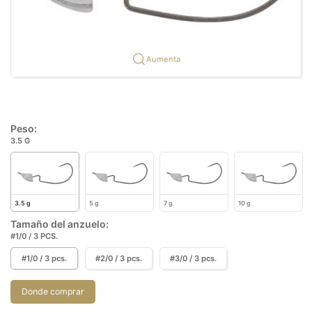
Aumenta
Peso:
3.5 G
3.5 g
5 g
7 g
10 g
Tamaño del anzuelo:
#1/0 / 3 PCS.
#1/0 / 3 pcs.
#2/0 / 3 pcs.
#3/0 / 3 pcs.
Donde comprar