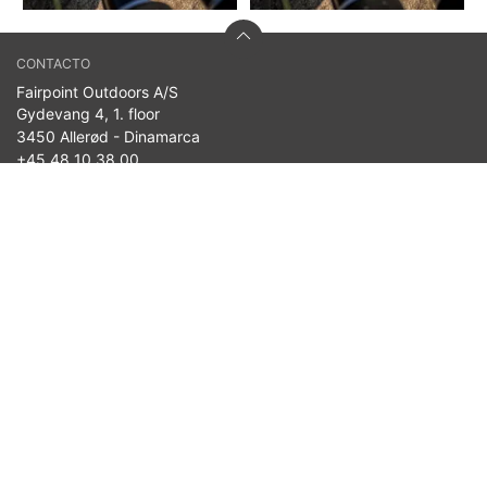
CONTACTO
Fairpoint Outdoors A/S
Gydevang 4, 1. floor
3450 Allerød - Dinamarca
+45 48 10 38 00
info@westin-fishing.com
n.º de IVA 27908780
PRODUCTOS
Noticias de Temporada
Señuelos
Cañas
Carretes
Linea
Terminal Tackle
Ropa
Bolsas & Almacenamiento