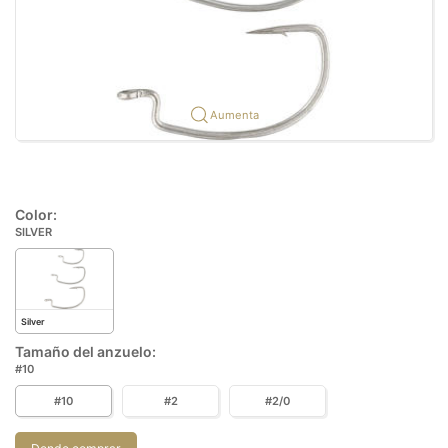
Aumenta
Color:
SILVER
Silver
Tamaño del anzuelo:
#10
#10
#2
#2/0