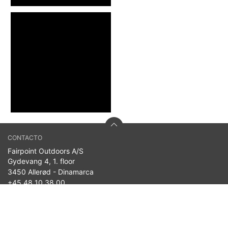
CONTACTO
Fairpoint Outdoors A/S
Gydevang 4, 1. floor
3450 Allerød - Dinamarca
+45 48 10 38 00
info@westin-fishing.com
n.º de IVA 27908780