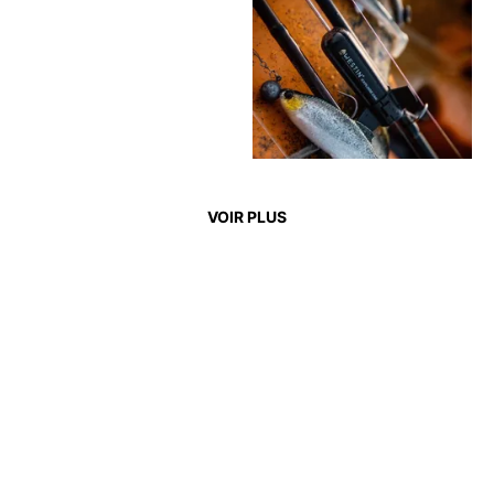
VOIR PLUS
CONTACT
Fairpoint Outdoors A/S
Gydevang 4, 1. floor
3450 Allerød - Danemark